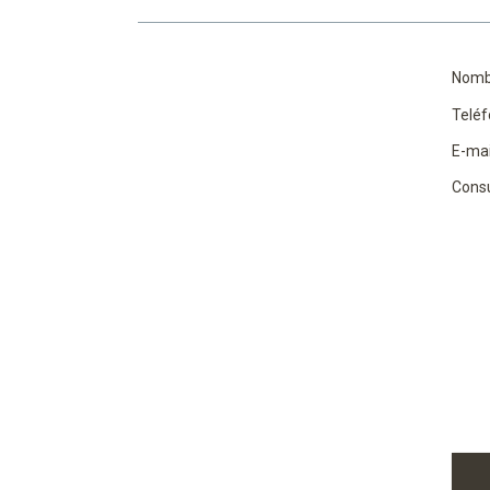
Nomb
Teléf
E-mai
Consu