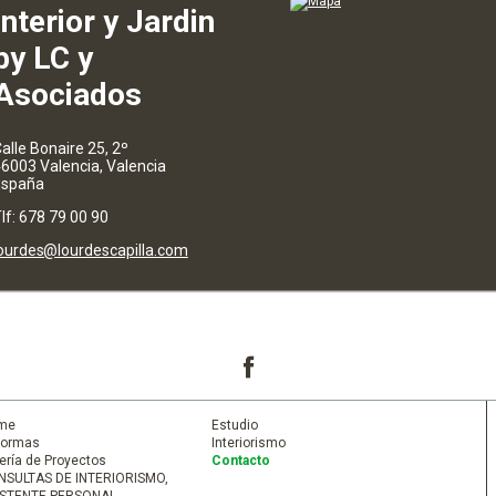
Interior y Jardin
by LC y
Asociados
alle Bonaire 25, 2º
6003 Valencia, Valencia
España
lf: 678 79 00 90
ourdes
@lourdescapilla.com
me
Estudio
formas
Interiorismo
ería de Proyectos
Contacto
NSULTAS DE INTERIORISMO,
ISTENTE PERSONAL